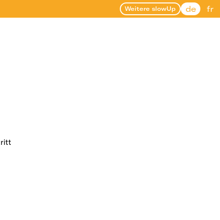
de
fr
Weitere slowUp
ritt