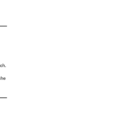
ch.
che