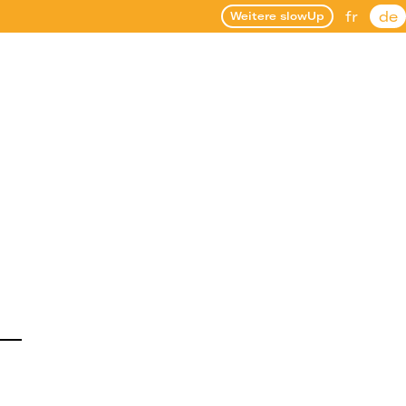
fr
de
Weitere slowUp