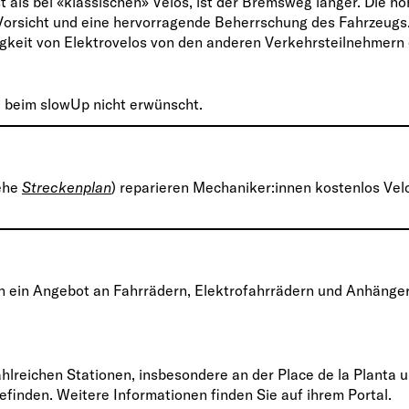
 als bei «klassischen» Velos, ist der Bremsweg länger. Die h
 Vorsicht und eine hervorragende Beherrschung des Fahrzeugs
igkeit von Elektrovelos von den anderen Verkehrsteilnehmern 
d beim slowUp nicht erwünscht.
iehe
Streckenplan
) reparieren Mechaniker:innen kostenlos Vel
on ein Angebot an Fahrrädern, Elektrofahrrädern und Anhänge
ahlreichen Stationen, insbesondere an der Place de la Planta 
befinden. Weitere Informationen finden Sie auf ihrem Portal.