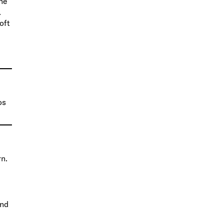
ohe
.
oft
os
rn.
und