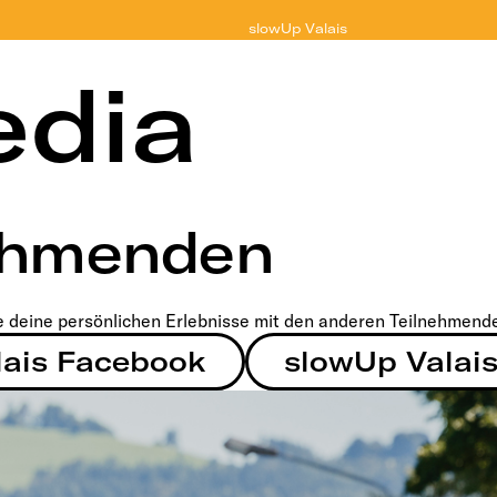
slowUp
Valais
edia
nehmenden
e deine persönlichen Erlebnisse mit den anderen Teilnehmend
lais Facebook
slowUp Valai