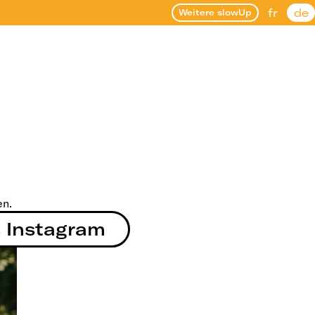
fr
de
Weitere slowUp
en.
s Instagram